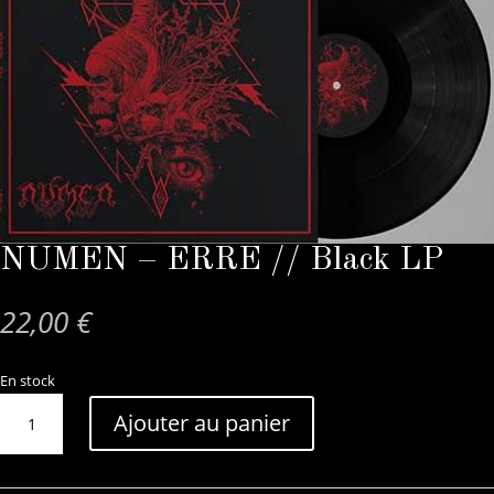
NUMEN – ERRE // Black LP
22,00
€
En stock
quantité
Ajouter au panier
de
NUMEN
-