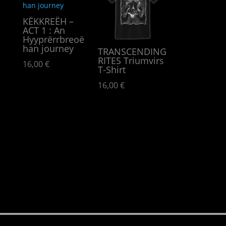
KËKKREËH –
ACT 1 : An
Hyypr​ë​rrbreo​ë​
han journey
TRANSCENDING
RITES Triumvirs
16,00
€
T-Shirt
16,00
€