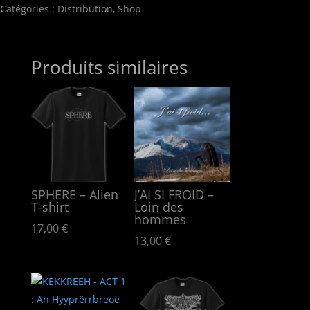
ERRE
Catégories :
Distribution
,
Shop
//
Black
LP
Produits similaires
SPHERE – Alien
J’AI SI FROID –
T-shirt
Loin des
hommes
17,00
€
13,00
€