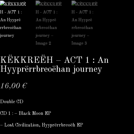
KËKKREËH – ACT 1 : An
Hyypr​ë​rrbreo​ë​han journey
16,00
€
Double CD
CD 1 : – Black Moon EP
– Lost Civilization, Hyypr​ë​rrbreo​ë​h EP