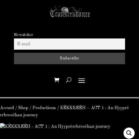
Newsletter
Accueil
/
Shop
/
Productions
/ KËKKREËH – ACT 1 : An Hyypr​ë​
rrbreo​ë​han journey