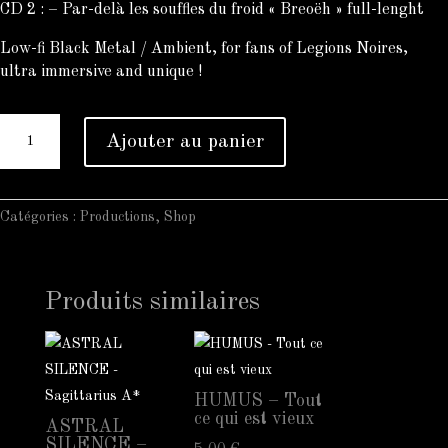
CD 2 : – Par​-​delà les souffles du froid «​ ​Breo​ë​h​ ​» full-lenght
Low-fi Black Metal / Ambient, for fans of Legions Noires,
ultra immersive and unique !
quantité
Ajouter au panier
de
KËKKREËH
-
ACT
Catégories :
Productions
,
Shop
1
:
An
Produits similaires
Hyypr​
ë​
rrbreo​
ë​
HUMUS – Tout
han
ce qui est vieux
journey
ASTRAL
SILENCE –