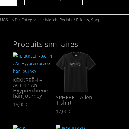
ALUKTA
-
T-
UGS :
ND
Catégories :
Merch
,
Pedals / Effects
,
Shop
shirt
Produits similaires
KËKKREËH –
ACT 1 : An
Hyypr​ë​rrbreo​ë​
han journey
SPHERE – Alien
T-shirt
16,00
€
17,00
€