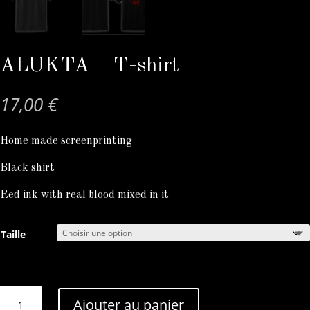
ALUKTA – T-shirt
17,00
€
Home made screenprinting
Black shirt
Red ink with real blood mixed in it
Taille
quantité
Ajouter au panier
de