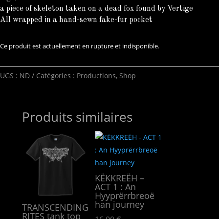
a piece of skeleton taken on a dead fox found by Vertige
All wrapped in a hand-sewn fake-fur pocket
Ce produit est actuellement en rupture et indisponible.
UGS :
ND
Catégories :
Productions
,
Shop
Produits similaires
KËKKREËH –
ACT 1 : An
Hyypr​ë​rrbreo​ë​
han journey
TRANSCENDING
RITES tank top