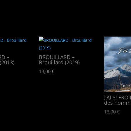
RD –
BROUILLARD –
(2013)
Brouillard (2019)
13,00
€
J’AI SI FRO
des homm
13,00
€