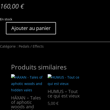
160,00
€
En stock
Ajouter au panier
quantité
de
Morley
Catégorie :
Pedals / Effects
-
20/20
WAH
BOOST
Produits similaires
HUMUS – Tout
ce qui est vieux
HÄXAN – Tales
of aphotic
5,00
€
woods and