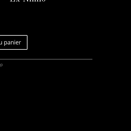
u panier
op