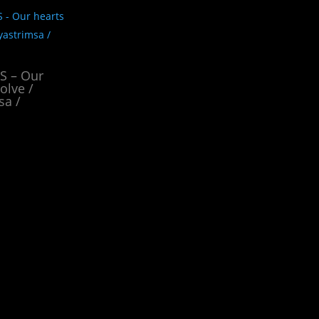
 – Our
olve /
sa /