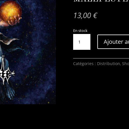
13,00
€
En stock
quantité
Ajouter a
de
MALEPESTE
–
Ex
Catégories :
Distribution
,
Sh
Nihilo