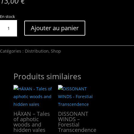
13,00
€
En stock
quantité
Ajouter au panier
de
JOURS
PÂLES
–
Catégories :
Distribution
,
Shop
Résonances
Produits similaires
HÄXAN – Tales
DISSONANT
of aphotic
WINDS –
woods and
Forestial
hidden vales
Transcendence