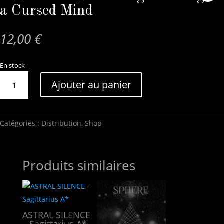
a Cursed Mind
12,00
€
En stock
quantité
Ajouter au panier
de
INSIKT
-
Wanderings
Catégories :
Distribution
,
Shop
Through
a
Cursed
Produits similaires
Mind
ASTRAL SILENCE
– Sagittarius A*