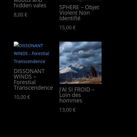
hidden vales
SPHERE – Objet
Violent Non
8,00
€
Identifié
15,00
€
DISSONANT
WINDS –
Forestial
Transcendence
J’AI SI FROID –
Loin des
10,00
€
hommes
13,00
€